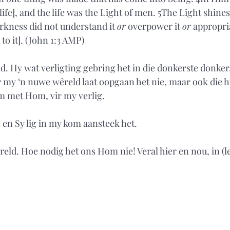
ife], and the life was the Light of men. 5The Light shines
rkness did not understand it 
or
 overpower it 
or
 appropria
 to it]. (John 1:3 AMP) 
ld. Hy wat verligting gebring het in die donkerste donker
ir my ‘n nuwe wêreld laat oopgaan het nie, maar ook die 
m met Hom, vir my verlig.
is en Sy lig in my kom aansteek het.
êreld. Hoe nodig het ons Hom nie! Veral hier en nou, in (let