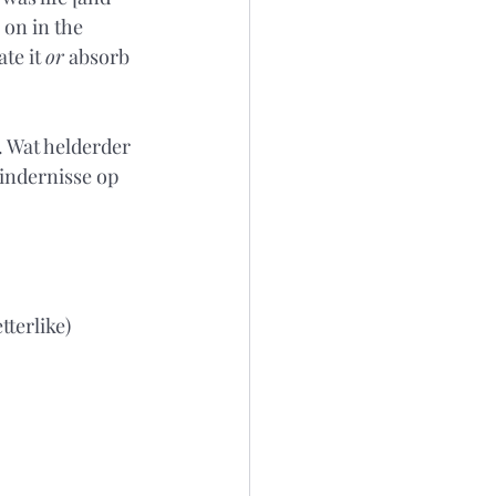
 on in the 
te it 
or
 absorb 
. Wat helderder 
hindernisse op 
terlike) 