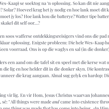
Wes-Kaap) se soektog na ‘n oplossing. So kan dit nie aang
e? Solar? Hoeveel krag het jy nodig en hoe lank moet dit 
moet jy los? Hoe lank hou die batterye? Watter tipe batter
skakel dit self oor...?
n soos wafferse ontdekkingsreisigers vind ons die pad na
sklaar oplossing. Enigste probleem: Die hele Wes-Kaap he
Geen voorraad. Ons is op die waglys en sal (in die donker
ers een aand om die tafel sit en speel met die kerse wat 
n die lig en hoe helder dit in die donker skyn. Die kontras
 wanneer die krag aangaan. Almal sug gelyk en hardop: Die
ng vir lig. En vir Hom, Jesus Christus waarvan Johanne
sê: " All things were made 
and
 came into existence thr
 one thing was made that has come into being. 4In Him w