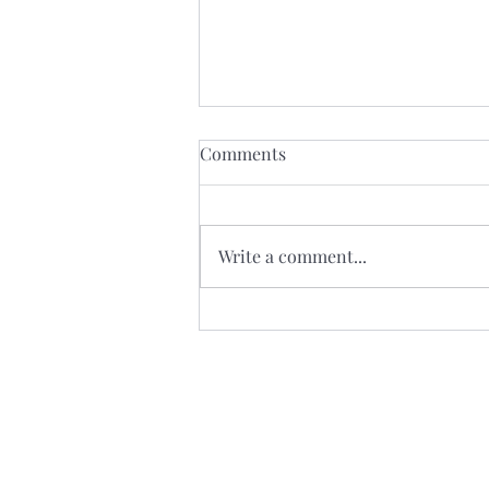
Comments
Write a comment...
Almal wat dors is