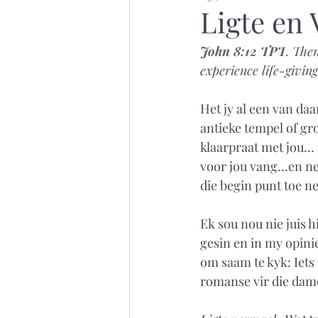
Ligte en 
John 8:12 TPT
. The
experience life-giving
Het jy al een van daa
antieke tempel of gro
klaarpraat met jou… m
voor jou vang…en nes
die begin punt toe n
Ek sou nou nie juis h
gesin en in my opinie,
om saam te kyk: Iets 
romanse vir die dame