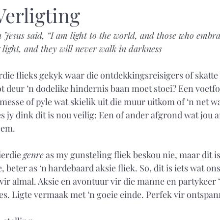
Verligting
n Jesus said, “I am light to the world, and those who embra
 light, and they will never walk in darkness
rdie flieks gekyk waar die ontdekkingsreisigers of skatte j
t deur ‘n dodelike hindernis baan moet stoei? Een voetfou
esse of pyle wat skielik uit die muur uitkom of ‘n net w
 jy dink dit is nou veilig: Een of ander afgrond wat jou 
eem.
ierdie 
genre
 as my gunsteling fliek beskou nie, maar dit i
 beter as ‘n hardebaard aksie fliek. So, dit is iets wat on
vir almal. Aksie en avontuur vir die manne en partykeer ‘n
s. Ligte vermaak met ‘n goeie einde. Perfek vir ontspan