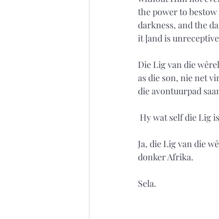
the power to bestow l
darkness, and the da
it [and is unreceptive
Die Lig van die wêre
as die son, nie net v
die avontuurpad saa
 Hy wat self die Lig 
Ja, die Lig van die w
donker Afrika. 
Sela.