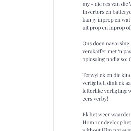
my - die res van die 
Invertors en battery
kan jy inprop en wat 
uit prop en inprop of 
Ons doen navorsing e
verskaffer met ‘n pa
oplossing nodig so: 
Terwyl ek en die kind
verlig het, dink ek aa
letterlike verligting
eers verby!
Ek het weer waarderi
Hom rondgeloop het, 
without Him not even