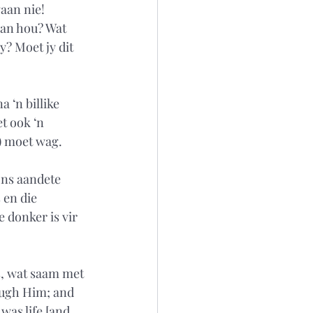
aan nie! 
kan hou? Wat 
y? Moet jy dit 
 ‘n billike 
t ook ‘n 
) moet wag. 
ons aandete 
 en die 
 donker is vir 
s, wat saam met 
ough Him; and 
as life [and 