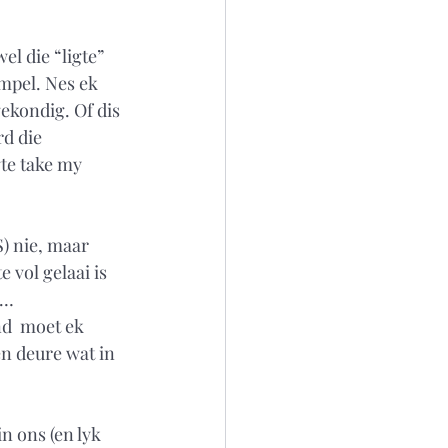
l die “ligte” 
mpel. Nes ek 
ekondig. Of dis 
d die 
te take my 
) nie, maar 
e vol gelaai is 
e…
nd  moet ek 
n deure wat in 
in ons (en lyk 