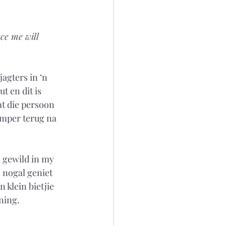
ce me will 
agters in ‘n 
t en dit is 
at die persoon 
amper terug na 
s gewild in my 
s nogal geniet 
 klein bietjie 
ning. 