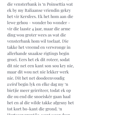
die vensterbank is ‘n Poinsettia wat 
ek by my Italiaanse vriendin gekry 
het vir Kersfees. Ek het hom aan die 
lewe gehou – wonder bo wonder - 
vir die laaste 4 jaar, maar die arme 
ding wou groter wees as wat die 
vensterbank hom wil toelaat. Die 
takke het vreemd en verwronge in 
allerhande snaakse rigtings begin 
groei. Eers het ek dit roteer, sodat 
dit nie net een kant son sou kry nie, 
maar dit wou net nie lekker werk 
nie. Dit het net doodeenvoudig
weird
 begin lyk en elke dag my ‘n 
bietjie meer geirriteer, todat ek op 
die ou end die snoeiskêr gaan haal 
het en al die wilde takke afgesny het 
tot kort bo-kant die grond. ‘n 
Hartseer prentjie, want waar daar 