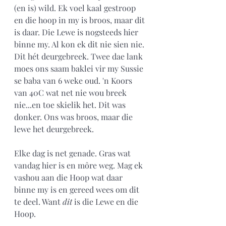
(en is) wild. Ek voel kaal gestroop 
en die hoop in my is broos, maar dit 
is daar. Die Lewe is nogsteeds hier 
binne my. Al kon ek dit nie sien nie. 
Dit hét deurgebreek. Twee dae lank 
moes ons saam baklei vir my Sussie 
se baba van 6 weke oud. 'n Koors 
van 40C wat net nie wou breek 
nie...en toe skielik het. Dit was 
donker. Ons was broos, maar die 
lewe het deurgebreek. 
Elke dag is net genade. Gras wat 
vandag hier is en môre weg. Mag ek 
vashou aan die Hoop wat daar 
binne my is en gereed wees om dit 
te deel. Want 
dit
 is die Lewe en die 
Hoop.