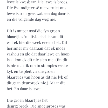
lewe is kwesbaar. Die lewe is broos. 
Die Psalmdigter sê nie verniet ons 
lewe is soos gras wat een dag daar is 
en die volgende dag weg nie. 
Dit is amper asof die fyn groen 
blaartjies ‘n uitvloeisel is van dit 
wat ek hierdie week ervaar het. Dit 
herinner my daaraan dat ek moes 
vashou en glo dat daar lewe en hoop 
is al kon ek dit nie sien nie. (En dit 
is nie maklik om in stompies vas te 
kyk en te pleit vir die groen 
blaartjies van hoop as dit nie lyk of 
dit gaan deurbreek nie.)  Maar dit 
het. En daar is lewe.
Die groen blaartjies het 
deurgebreek. Die snoeiproses was 