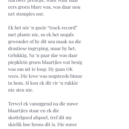
eers groen blare was, was daar nou 
net stompies oor. 
Ek het nie ‘n goeie “track record” 
met plante nie, so ek het nogals 
gewonder of hy dit sou maak na die 
drastiese ingryping, maar hy het. 
Gelukkig. Na ‘n paar dae was daar 
piepklein groen blaartjies wat besig 
was om uit te loop. Hy gaan OK 
wees. Die lewe was nogsteeds binne 
in hom. Al kon ek dit vir ‘n rukkie 
nie sien nie. 
Terwyl ek vanoggend na die nuwe 
blaartjies staar en ek die 
skottelgoed afspoel, tref dit my 
skielik hoe broos dit is. Die nuwe 