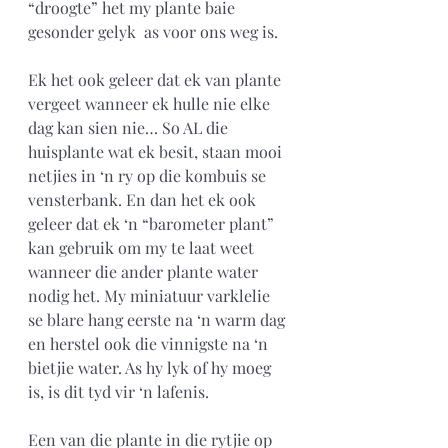
“droogte” het my plante baie 
gesonder gelyk  as voor ons weg is. 
Ek het ook geleer dat ek van plante 
vergeet wanneer ek hulle nie elke 
dag kan sien nie… So AL die 
huisplante wat ek besit, staan mooi 
netjies in ‘n ry op die kombuis se 
vensterbank. En dan het ek ook 
geleer dat ek ‘n “barometer plant” 
kan gebruik om my te laat weet 
wanneer die ander plante water 
nodig het. My miniatuur varklelie 
se blare hang eerste na ‘n warm dag 
en herstel ook die vinnigste na ‘n 
bietjie water. As hy lyk of hy moeg 
is, is dit tyd vir ‘n lafenis.
Een van die plante in die rytjie op 