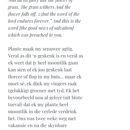
grass. The grass withers And the 
flower falls off, 25but the word of the 
lord endures forever.” And this is the 
word [the good news of salvation] 
which was preached to you.
Plante maak my senuwee agtig. 
Veral as dit ‘n geskenk is en verál as 
ek weet dat jy heel moontlik gaan 
kan sien of ek jou geskenk laat 
floreer of flop in my huis… maar ek 
moet sê, ek dink my vingers raak 
(gelukkig) groener met tyd. Ek het 
byvoorbeeld nou al geleer (uit blote 
toeval) dat ek my plante heel 
moontlik in die verlede verdrink 
het. Ons was twee weke weg met 
vakansie en na die skynbare 