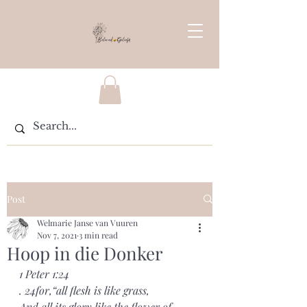
Post
Welmarie Janse van Vuuren
Nov 7, 2021
3 min read
Hoop in die Donker
1 Peter 1:24
. 24for,“all flesh is like grass,
And all its glory like the flower of 