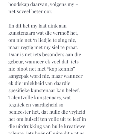
boodskap daarvan, volgens my – 
net soveel beter oor.
En dit het my laat dink aan 
kunstenaars wat die vermoë het, 
om nie net ‘n liedjie te sing nie, 
maar regtig met my siel te praat. 
Daar is net iets besonders aan die 
gebeur, wanneer ek voel dat  iets 
nie bloot net met “kop kennis” 
aangepak word nie, maar wanneer 
ek die uniekheid van daardie 
spesifieke kunstenaar kan beleef. 
Talentvolle kunstenaars, wat 
tegniek en vaardigheid so 
bemeester het, dat hulle die vryheid 
het om hulself ten volle uit te leef in 
die uitdrukking van hulle kreatiewe 
talente. Iets hoër of buite dit wat as 