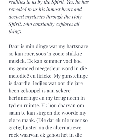
realities to us by the Spirit. Yes, he has 
revealed to us his inmost heart and 
deepest mysteries through the Holy 
Spirit, who constantly explores all 
things.
Daar is min dinge wat my hartsnare 
so kan roer, soos ‘n goeie stukkie 
musiek. Ek kan sommer voel hoe 
my gemoed meegesleur word in die 
melodieë en lirieke. My gunstelinge 
is daardie liedjies wat oor die jare 
heen gekoppel is aan sekere 
herinneringe en my terug neem in 
tyd en ruimte. Ek hou daarvan om 
saam te kan sing en die woorde my 
eie te maak. (Dié dat ek nie meer so 
gretig luister na die alternatiewe 
rock waarvan ek gehou het in die 