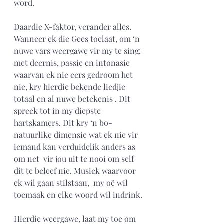
word.
Daardie X-faktor, verander alles. 
Wanneer ek die Gees toelaat, om ‘n 
nuwe vars weergawe vir my te sing: 
met deernis, passie en intonasie 
waarvan ek nie eers gedroom het 
nie, kry hierdie bekende liedjie 
totaal en al nuwe betekenis . Dit 
spreek tot in my diepste 
hartskamers. Dit kry ‘n bo-
natuurlike dimensie wat ek nie vir 
iemand kan verduidelik anders as 
om net  vir jou uit te nooi om self 
dit te beleef nie. Musiek waarvoor 
ek wil gaan stilstaan,  my oë wil 
toemaak en elke woord wil indrink.
Hierdie weergawe, laat my toe om 