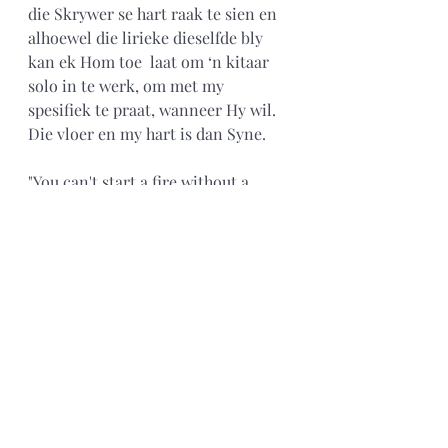
die Skrywer se hart raak te sien en 
alhoewel die lirieke dieselfde bly 
kan ek Hom toe  laat om ‘n kitaar 
solo in te werk, om met my 
spesifiek te praat, wanneer Hy wil. 
Die vloer en my hart is dan Syne. 
"You can't start a fire without a 
spark".
Sela.
(As na die besonderse oudisie wil 
kyk, is die link hieronder)
https://youtu.be/X3ruKFDmChY