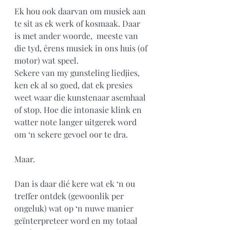
Ek hou ook daarvan om musiek aan 
te sit as ek werk of kosmaak. Daar 
is met ander woorde,  meeste van 
die tyd, êrens musiek in ons huis (of 
motor) wat speel.
Sekere van my gunsteling liedjies, 
ken ek al so goed, dat ek presies 
weet waar die kunstenaar asemhaal 
of stop. Hoe die intonasie klink en 
watter note langer uitgerek word 
om ‘n sekere gevoel oor te dra.
Maar.
Dan is daar dié kere wat ek ‘n ou 
treffer ontdek (gewoonlik per 
ongeluk) wat op ‘n nuwe manier 
geïnterpreteer word en my totaal 