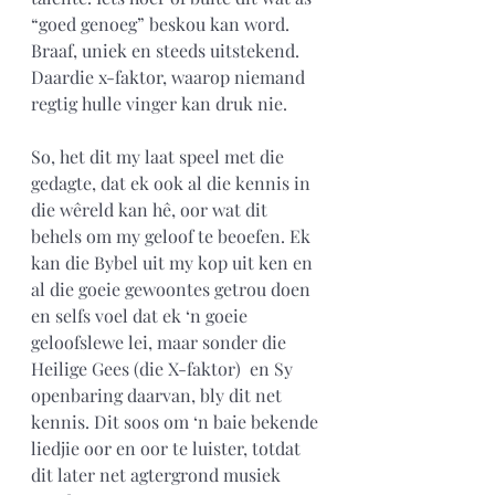
“goed genoeg” beskou kan word. 
Braaf, uniek en steeds uitstekend. 
Daardie x-faktor, waarop niemand 
regtig hulle vinger kan druk nie.
So, het dit my laat speel met die 
gedagte, dat ek ook al die kennis in 
die wêreld kan hê, oor wat dit 
behels om my geloof te beoefen. Ek 
kan die Bybel uit my kop uit ken en 
al die goeie gewoontes getrou doen 
en selfs voel dat ek ‘n goeie 
geloofslewe lei, maar sonder die 
Heilige Gees (die X-faktor)  en Sy 
openbaring daarvan, bly dit net 
kennis. Dit soos om ‘n baie bekende 
liedjie oor en oor te luister, totdat 
dit later net agtergrond musiek 