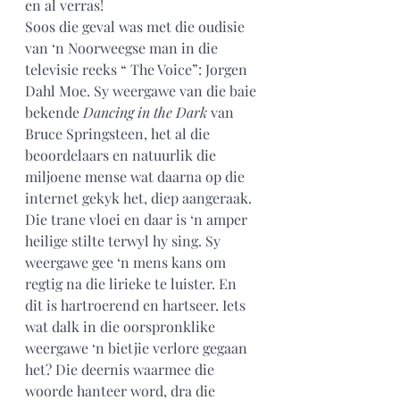
en al verras!
Soos die geval was met die oudisie 
van ‘n Noorweegse man in die 
televisie reeks “ The Voice”: Jorgen 
Dahl Moe. Sy weergawe van die baie 
bekende 
Dancing in the Dark
 van 
Bruce Springsteen, het al die 
beoordelaars en natuurlik die 
miljoene mense wat daarna op die 
internet gekyk het, diep aangeraak. 
Die trane vloei en daar is ‘n amper 
heilige stilte terwyl hy sing. Sy 
weergawe gee ‘n mens kans om 
regtig na die lirieke te luister. En 
dit is hartroerend en hartseer. Iets 
wat dalk in die oorspronklike 
weergawe ‘n bietjie verlore gegaan 
het? Die deernis waarmee die 
woorde hanteer word, dra die 