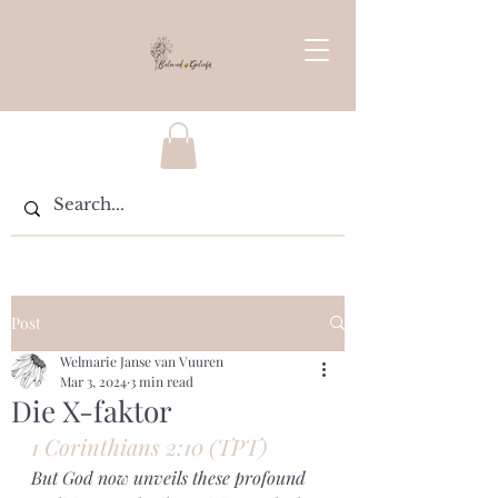
Post
Welmarie Janse van Vuuren
Mar 3, 2024
3 min read
Die X-faktor
1 Corinthians 2:10 (TPT)
But God now unveils these profound 