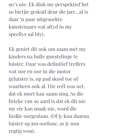
90’s nie. Ek dink my perspektief het 
so bietjie geskuif deur die jare...al is 
daar ‘n paar uitgesoekte 
kunstenaars wat altyd in my 
speellys sal bly).  
Ek geniet dit ook om saam met my 
kinders na hulle gunstelinge te 
luister. Daar was definitief treffers 
wat oor en oor in die motor 
geluister is, op pad skool toe of 
waarheen ook al. Die reël was net, 
dat ek moet kan saam sing. As die 
lirieke van so aard is dat ek dit nie 
my eie kan maak nie, word die 
liedjie oorgeslaan. (Of jy kon daarna 
luister op jou oorfone, as jy nou 
regtig wou).