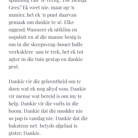
Gees? Ek weet nie, maar op ‘n 
manier, het ek ‘n punt daarvan 
gemaak om dankie te sê. Elke 
oggend. Wanneer ek uitklim en 
oopsluit en al die manne besig is 
om in die skeepsvrag-houer hulle 
werksklere  aan te trek, het ek tot 
agter in die tuin gestap en dankie 
gesê.
Dankie vir die geleentheid om te 
doen wat ek nog altyd wou. Dankie 
vir mense wat bereid is om my te 
help. Dankie vir die voëls in die 
boom. Dankie dat die modder nie 
so pap is vandag nie. Dankie dat die 
bakstene net  betyds afgelaai is 
gister. Dankie. 