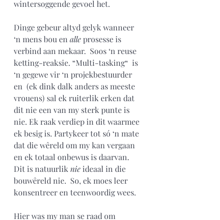
wintersoggende gevoel het. 
Dinge gebeur altyd gelyk wanneer 
‘n mens bou en 
alle
 prosesse is 
verbind aan mekaar.  Soos ‘n reuse 
ketting-reaksie. “Multi-tasking“  is 
‘n gegewe vir ‘n projekbestuurder 
en  (ek dink dalk anders as meeste 
vrouens) sal ek ruiterlik erken dat 
dit nie een van my sterk punte is 
nie. Ek raak verdiep in dit waarmee 
ek besig is. Partykeer tot só ‘n mate 
dat die wêreld om my kan vergaan 
en ek totaal onbewus is daarvan.  
Dit is natuurlik 
nie 
ideaal in die 
bouwêreld nie.  So, ek moes leer 
konsentreer en teenwoordig wees.  
Hier was my man se raad om 