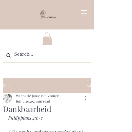
Post
Welmarie Janse van Vuuren
Jun 3, 2021
2 min read
Dankbaarheid
Philippians 4:6-7
6 Do not be anxious or worried about 