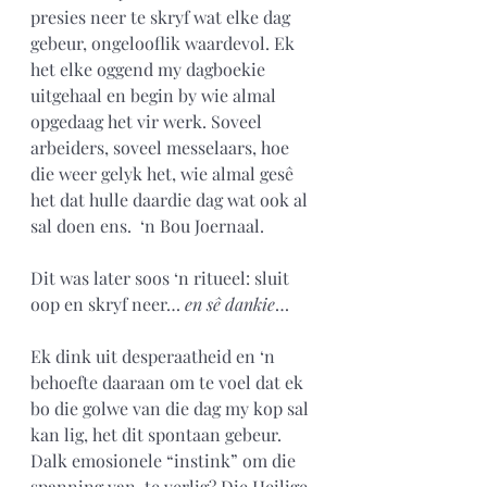
presies neer te skryf wat elke dag 
gebeur, ongelooflik waardevol. Ek 
het elke oggend my dagboekie 
uitgehaal en begin by wie almal 
opgedaag het vir werk. Soveel 
arbeiders, soveel messelaars, hoe 
die weer gelyk het, wie almal gesê 
het dat hulle daardie dag wat ook al 
sal doen ens.  ‘n Bou Joernaal. 
Dit was later soos ‘n ritueel: sluit 
oop en skryf neer… 
en sê dankie
…
Ek dink uit desperaatheid en ‘n 
behoefte daaraan om te voel dat ek 
bo die golwe van die dag my kop sal 
kan lig, het dit spontaan gebeur. 
Dalk emosionele “instink” om die 
spanning van  te verlig? Die Heilige 