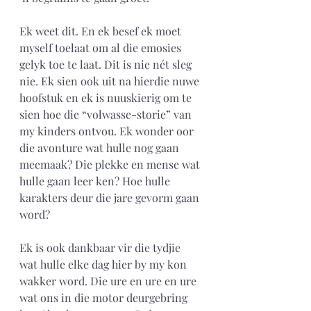
Ek weet dit. En ek besef ek moet 
myself toelaat om al die emosies 
gelyk toe te laat. Dit is nie nét sleg 
nie. Ek sien ook uit na hierdie nuwe 
hoofstuk en ek is nuuskierig om te 
sien hoe die “volwasse-storie” van 
my kinders ontvou. Ek wonder oor 
die avonture wat hulle nog gaan 
meemaak? Die plekke en mense wat 
hulle gaan leer ken? Hoe hulle 
karakters deur die jare gevorm gaan 
word?
Ek is ook dankbaar vir die tydjie 
wat hulle elke dag hier by my kon 
wakker word. Die ure en ure en ure 
wat ons in die motor deurgebring 