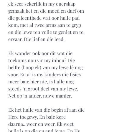
ek seer sekerlik in my ouerskap 
gemaak het en die moed en durf om 
die geleenthede wat oor hulle pad 
kom, met al twee arms aan te gryp 
en die lewe ten volle te geniet en te 
ervaar. Die lief en die leed.
Ek wonder ook oor dit wat die 
toekoms nou vir my inhou? Die 
helfte (hoop ek) van my lewe lê nog 
voor. En al is my kinders nie fisies 
meer baie hier nie, is hulle nog 
steeds ‘n groot deel van my lewe. 
Net op ‘n ander, nuwe manier.
Ek het hulle van die begin af aan die 
Here toegewy. En baie kere 
daarna...weer en weer. Ek weet 
hulle is op die ou end Syne. En Hy 