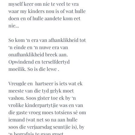
myself keer om nie te veel te vra 
waar my kinders nou is of wat hulle 
doen en of hulle aandete kom eet 
nie...
So kom ‘n era van afhanklikheid tot 
‘n einde en ‘n nuwe era van 
onafhanklikheid breek aan. 
Opwindend en terselfdertyd 
moeilik. So is die lewe .
Vreugde en  hartseer is iets wat ek 
meeste van die tyd gelyk moet 
vashou. Soos gister toe ek by ‘n 
vrolike kinderpartytjie was en van 
die gaste vroeg moes totsiens sê om 
iemand (wat net so na aan hulle 
soos die verjaarsdag seuntjie is), by 
‘n begrafnis te gaan groet.