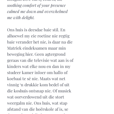
soothing comfort of your presence 
calmed me down and overwhelmed 
me with delight.
Ons huis is deesdae baie stil. En 
alhoewel my eie roetine nie regtig 
baie verander het nie, is daar na die 
Matriek eindeksamen maar min 
beweging hier. Geen agtergrond 
geraas van die televisie wat aan is of 
kinders wat elke nou en dan in my 
studeer kamer inloer om hallo of 
koebaai te sê nie. Maats wat net 
vinnig ‘n drukkie kom bedel of uit 
die koshuis ontsnap nie. Of musiek 
wat oorverdowend uit die stort 
weergalm nie. Ons huis, wat stap 
afstand van die hoërskole af is, se 