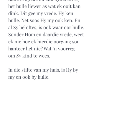
het hulle liewer as wat ek ooit kan 
dink. Dit gee my vrede. Hy ken 
hulle. Net soos Hy my ook ken. En 
al Sy beloftes, is ook waar oor hulle. 
Sonder Hom en daardie vrede, weet 
ek nie hoe ek hierdie oorgang sou 
hanteer het nie? Wat ‘n voorreg 
om
 Sy
 kind te wees.
In die stilte van my huis, is Hy by 
my en ook by hulle.  
Dankie tog. Amen.