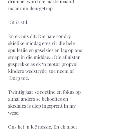
drumpel word die laaste maand 
maar min deurgetrap.
Dit is stil.
En ek mis dit. Die baie rondry, 
skielike middag etes vir die hele 
spulletjie en geselsies en lag op ons 
stoep in die middae… Die afluister 
gesprekke as ek ‘n motor propvol 
kinders wedstryde  toe neem of 
 Dorp toe.  
Twintig jaar se roetine en fokus op 
almal anders se behoeftes en 
skedules is diep ingeprent in my 
wese.
Ons het ‘n leë nessie. En ek moet 