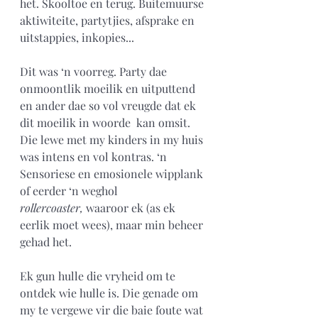
het. Skooltoe en terug. Buitemuurse 
aktiwiteite, partytjies, afsprake en 
uitstappies, inkopies...
Dit was ‘n voorreg. Party dae 
onmoontlik moeilik en uitputtend 
en ander dae so vol vreugde dat ek 
dit moeilik in woorde  kan omsit. 
Die lewe met my kinders in my huis 
was intens en vol kontras. ‘n 
Sensoriese en emosionele wipplank 
of eerder ‘n weghol 
rollercoaster,
 waaroor ek (as ek 
eerlik moet wees), maar min beheer 
gehad het.
Ek gun hulle die vryheid om te 
ontdek wie hulle is. Die genade om 
my te vergewe vir die baie foute wat 