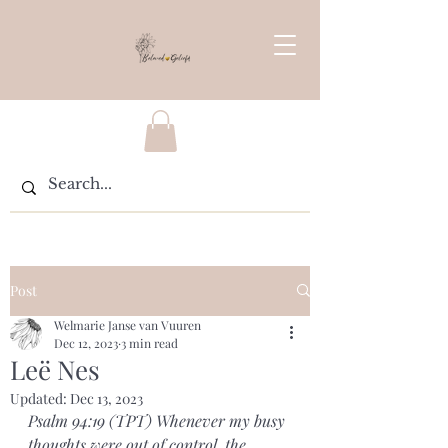
Post
Welmarie Janse van Vuuren
Dec 12, 2023
3 min read
Leë Nes
Updated:
Dec 13, 2023
Psalm 94:19 (TPT) Whenever my busy 
thoughts were out of control, the 